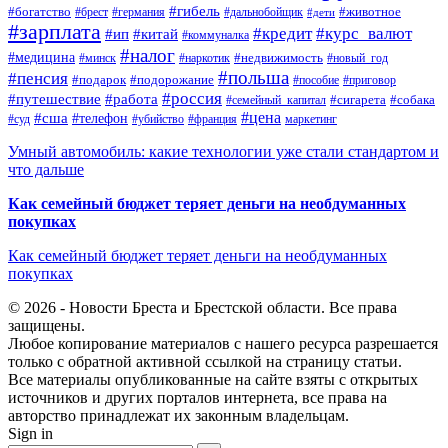
#гибель
#богатство
#животное
#брест
#германия
#дальнобойщик
#дети
#зарплата
#кредит
#курс_валют
#ип
#китай
#коммуналка
#налог
#медицина
#недвижимость
#минск
#наркотик
#новый_год
#польша
#пенсия
#подарок
#подорожание
#пособие
#приговор
#россия
#путешествие
#работа
#сигарета
#собака
#семейный_капитал
#цена
#сша
#телефон
#суд
#убийство
#франция
маркетинг
Умный автомобиль: какие технологии уже стали стандартом и
что дальше
Как семейный бюджет теряет деньги на необдуманных
покупках
Как семейный бюджет теряет деньги на необдуманных
покупках
© 2026 - Новости Бреста и Брестской области. Все права
защищены.
Любое копирование материалов с нашего ресурса разрешается
только с обратной активной ссылкой на страницу статьи.
Все материалы опубликованные на сайте взяты с открытых
источников и других порталов интернета, все права на
авторство принадлежат их законным владельцам.
Sign in