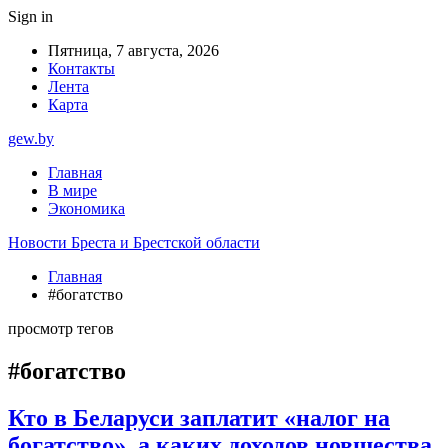
Sign in
Пятница, 7 августа, 2026
Контакты
Лента
Карта
gew.by
Главная
В мире
Экономика
Новости Бреста и Брестской области
Главная
#богатство
просмотр тегов
#богатство
Кто в Беларуси заплатит «налог на
богатство», а каких доходов новшества