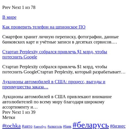
Prev
Next
1 из 78
В мире
Как проверить телефон на шпионское ПО
Смартфон хранит личную переписку, фотографии, данные
банковских карт и учётные записи в десятках сервисов.…
Стартап Perplexity собрался привлечь $1 млрд, чтобы
потеснить Google
Стартап Perplexity собрался привлечь $1 млрд, чтобы
потеснить GoogleСтартап Perplexity, который разрабатывает…
Аукционы автомобилей в США: процесс, выгоды и
преимущества заказа…
Аукционы автомобилей в США привлекают внимание
автолюбителей по всему миру благодаря широкому
ассортименту и…
Prev
Next
1 из 39
Метки
#беларусь
#tochka
#бизнес
#авто
#алкоголь
#банк
#автобус