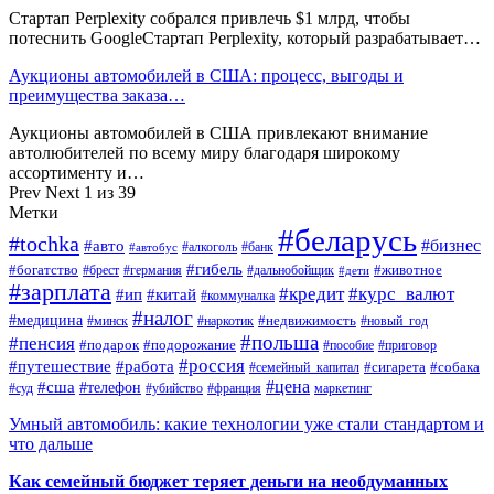
Стартап Perplexity собрался привлечь $1 млрд, чтобы
потеснить GoogleСтартап Perplexity, который разрабатывает…
Аукционы автомобилей в США: процесс, выгоды и
преимущества заказа…
Аукционы автомобилей в США привлекают внимание
автолюбителей по всему миру благодаря широкому
ассортименту и…
Prev
Next
1 из 39
Метки
#беларусь
#tochka
#бизнес
#авто
#алкоголь
#банк
#автобус
#гибель
#богатство
#животное
#брест
#германия
#дальнобойщик
#дети
#зарплата
#кредит
#курс_валют
#ип
#китай
#коммуналка
#налог
#медицина
#недвижимость
#минск
#наркотик
#новый_год
#польша
#пенсия
#подарок
#подорожание
#пособие
#приговор
#россия
#путешествие
#работа
#сигарета
#собака
#семейный_капитал
#цена
#сша
#телефон
#суд
#убийство
#франция
маркетинг
Умный автомобиль: какие технологии уже стали стандартом и
что дальше
Как семейный бюджет теряет деньги на необдуманных