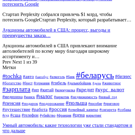
потеснить Google
Стартап Perplexity собрался привлечь $1 млрд, чтобы
потеснить GoogleСтартап Perplexity, который разрабатывает…
Аукционы автомобилей в США: процесс, выгоды и
преимущества заказа…
Аукционы автомобилей в США привлекают внимание
автолюбителей по всему миру благодаря широкому
ассортименту и…
Prev
Next
1 из 39
Метки
#беларусь
#tochka
#бизнес
#авто
#алкоголь
#банк
#автобус
#гибель
#богатство
#животное
#брест
#германия
#дальнобойщик
#дети
#зарплата
#кредит
#курс_валют
#ип
#китай
#коммуналка
#налог
#медицина
#недвижимость
#минск
#наркотик
#новый_год
#польша
#пенсия
#подарок
#подорожание
#пособие
#приговор
#россия
#путешествие
#работа
#сигарета
#собака
#семейный_капитал
#цена
#сша
#телефон
#суд
#убийство
#франция
маркетинг
Умный автомобиль: какие технологии уже стали стандартом и
что дальше