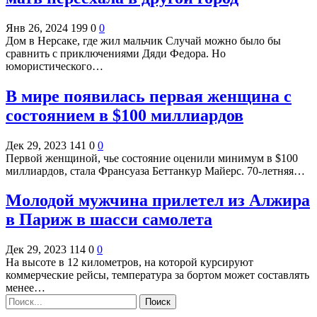
Янв 26, 2024
199
0
0
Дом в Нерсаке, где жил мальчик Случай можно было бы
сравнить с приключениями Дяди Федора. Но
юмористического…
В мире появилась первая женщина с
состоянием в $100 миллиардов
Дек 29, 2023
141
0
0
Первой женщиной, чье состояние оценили минимум в $100
миллиардов, стала Франсуаза Беттанкур Майерс. 70-летняя…
Молодой мужчина прилетел из Алжира
в Париж в шасси самолета
Дек 29, 2023
114
0
0
На высоте в 12 километров, на которой курсируют
коммерческие рейсы, температура за бортом может составлять
менее…