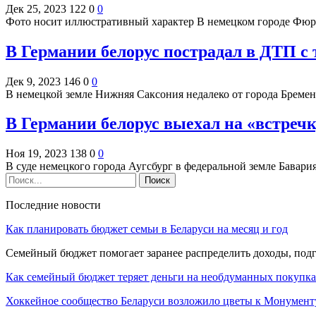
Дек 25, 2023
122
0
0
Фото носит иллюстративный характер В немецком городе Фюрс
В Германии белорус пострадал в ДТП с
Дек 9, 2023
146
0
0
В немецкой земле Нижняя Саксония недалеко от города Бреме
В Германии белорус выехал на «встречк
Ноя 19, 2023
138
0
0
В суде немецкого города Аугсбург в федеральной земле Бавари
Последние новости
Как планировать бюджет семьи в Беларуси на месяц и год
Семейный бюджет помогает заранее распределить доходы, под
Как семейный бюджет теряет деньги на необдуманных покупк
Хоккейное сообщество Беларуси возложило цветы к Монумен