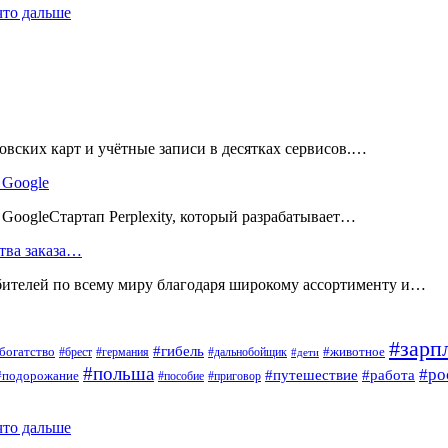
что дальше
вских карт и учётные записи в десятках сервисов.…
 Google
ь GoogleСтартап Perplexity, который разрабатывает…
тва заказа…
телей по всему миру благодаря широкому ассортименту и…
#зарп
#гибель
богатство
#животное
#брест
#германия
#дальнобойщик
#дети
#польша
#ро
#путешествие
#работа
#подорожание
#пособие
#приговор
что дальше