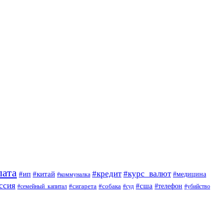
лата
#кредит
#курс_валют
#ип
#китай
#медицина
#коммуналка
ссия
#сша
#сигарета
#собака
#телефон
#семейный_капитал
#суд
#убийство