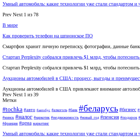
Умный автомобиль: какие технологии уже стали стандартом и 
Prev
Next
1 из 78
В мире
Как проверить телефон на шпионское ПО
Смартфон хранит личную переписку, фотографии, данные банко
Стартап Perplexity собрался привлечь $1 млрд, чтобы потеснить
Стартап Perplexity собрался привлечь $1 млрд, чтобы потеснит
Аукционы автомобилей в США: процесс, выгоды и преимущес
Аукционы автомобилей в США привлекают внимание автолюби
Prev
Next
1 из 39
Метки
#беларусь
#tochka
#бизнес
#авто
#
#алкоголь
#банк
#автобус
#налог
#пенсия
#недвижимость
#подарок
#минск
#наркотик
#новый_год
#цена
#франция
маркетинг
Умный автомобиль: какие технологии уже стали стандартом и 