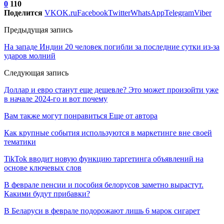
0
110
Поделится
VK
OK.ru
Facebook
Twitter
WhatsApp
Telegram
Viber
Предыдущая запись
На западе Индии 20 человек погибли за последние сутки из-за
ударов молний
Следующая запись
Доллар и евро станут еще дешевле? Это может произойти уже
в начале 2024-го и вот почему
Вам также могут понравиться
Еще от автора
Как крупные события используются в маркетинге вне своей
тематики
TikTok вводит новую функцию таргетинга объявлений на
основе ключевых слов
В феврале пенсии и пособия белорусов заметно вырастут.
Какими будут прибавки?
В Беларуси в феврале подорожают лишь 6 марок сигарет