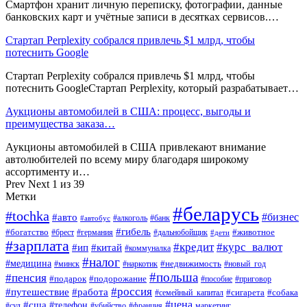
Смартфон хранит личную переписку, фотографии, данные
банковских карт и учётные записи в десятках сервисов.…
Стартап Perplexity собрался привлечь $1 млрд, чтобы
потеснить Google
Стартап Perplexity собрался привлечь $1 млрд, чтобы
потеснить GoogleСтартап Perplexity, который разрабатывает…
Аукционы автомобилей в США: процесс, выгоды и
преимущества заказа…
Аукционы автомобилей в США привлекают внимание
автолюбителей по всему миру благодаря широкому
ассортименту и…
Prev
Next
1 из 39
Метки
#беларусь
#tochka
#бизнес
#авто
#алкоголь
#банк
#автобус
#гибель
#богатство
#животное
#брест
#германия
#дальнобойщик
#дети
#зарплата
#кредит
#курс_валют
#ип
#китай
#коммуналка
#налог
#медицина
#недвижимость
#минск
#наркотик
#новый_год
#польша
#пенсия
#подарок
#подорожание
#пособие
#приговор
#россия
#путешествие
#работа
#сигарета
#собака
#семейный_капитал
#цена
#сша
#телефон
#суд
#убийство
#франция
маркетинг