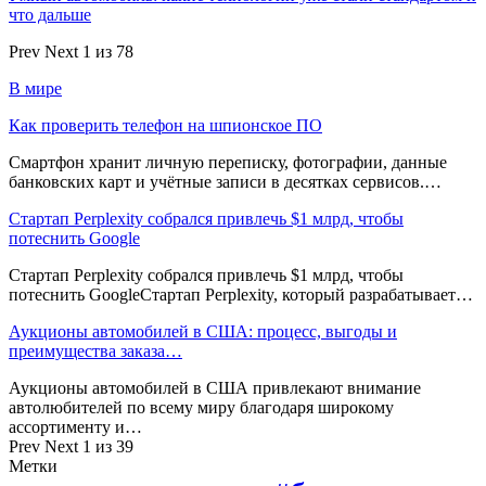
что дальше
Prev
Next
1 из 78
В мире
Как проверить телефон на шпионское ПО
Смартфон хранит личную переписку, фотографии, данные
банковских карт и учётные записи в десятках сервисов.…
Стартап Perplexity собрался привлечь $1 млрд, чтобы
потеснить Google
Стартап Perplexity собрался привлечь $1 млрд, чтобы
потеснить GoogleСтартап Perplexity, который разрабатывает…
Аукционы автомобилей в США: процесс, выгоды и
преимущества заказа…
Аукционы автомобилей в США привлекают внимание
автолюбителей по всему миру благодаря широкому
ассортименту и…
Prev
Next
1 из 39
Метки