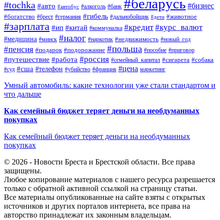
#беларусь
#tochka
#бизнес
#авто
#алкоголь
#банк
#автобус
#гибель
#богатство
#животное
#брест
#германия
#дальнобойщик
#дети
#зарплата
#кредит
#курс_валют
#ип
#китай
#коммуналка
#налог
#медицина
#недвижимость
#минск
#наркотик
#новый_год
#польша
#пенсия
#подарок
#подорожание
#пособие
#приговор
#россия
#путешествие
#работа
#сигарета
#собака
#семейный_капитал
#цена
#сша
#телефон
#суд
#убийство
#франция
маркетинг
Умный автомобиль: какие технологии уже стали стандартом и
что дальше
Как семейный бюджет теряет деньги на необдуманных
покупках
Как семейный бюджет теряет деньги на необдуманных
покупках
© 2026 - Новости Бреста и Брестской области. Все права
защищены.
Любое копирование материалов с нашего ресурса разрешается
только с обратной активной ссылкой на страницу статьи.
Все материалы опубликованные на сайте взяты с открытых
источников и других порталов интернета, все права на
авторство принадлежат их законным владельцам.