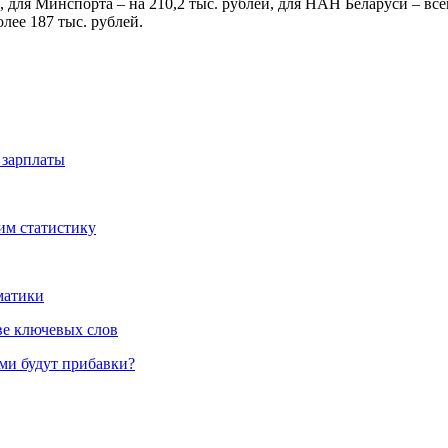
 для Минспорта – на 210,2 тыс. рублей, для НАН Беларуси – всег
лее 187 тыс. рублей.
х зарплаты
рим статистику
матики
ве ключевых слов
ими будут прибавки?