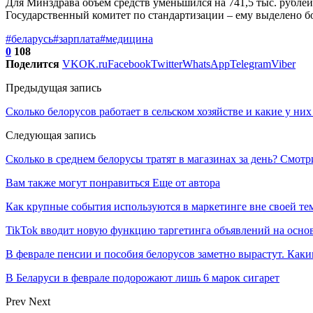
Для Минздрава объем средств уменьшился на 741,5 тыс. рублей,
Государственный комитет по стандартизации – ему выделено бо
#беларусь
#зарплата
#медицина
0
108
Поделится
VK
OK.ru
Facebook
Twitter
WhatsApp
Telegram
Viber
Предыдущая запись
Сколько белорусов работает в сельском хозяйстве и какие у ни
Следующая запись
Сколько в среднем белорусы тратят в магазинах за день? Смот
Вам также могут понравиться
Еще от автора
Как крупные события используются в маркетинге вне своей те
TikTok вводит новую функцию таргетинга объявлений на осно
В феврале пенсии и пособия белорусов заметно вырастут. Как
В Беларуси в феврале подорожают лишь 6 марок сигарет
Prev
Next