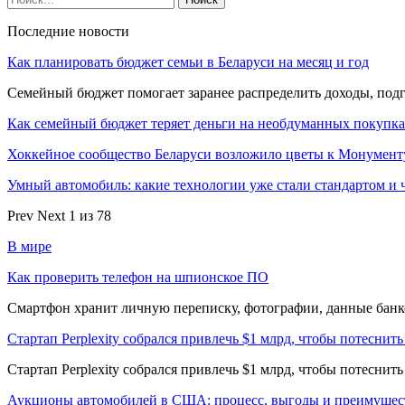
Последние новости
Как планировать бюджет семьи в Беларуси на месяц и год
Семейный бюджет помогает заранее распределить доходы, под
Как семейный бюджет теряет деньги на необдуманных покупк
Хоккейное сообщество Беларуси возложило цветы к Монумен
Умный автомобиль: какие технологии уже стали стандартом и 
Prev
Next
1 из 78
В мире
Как проверить телефон на шпионское ПО
Смартфон хранит личную переписку, фотографии, данные банко
Стартап Perplexity собрался привлечь $1 млрд, чтобы потеснить
Стартап Perplexity собрался привлечь $1 млрд, чтобы потеснит
Аукционы автомобилей в США: процесс, выгоды и преимущес