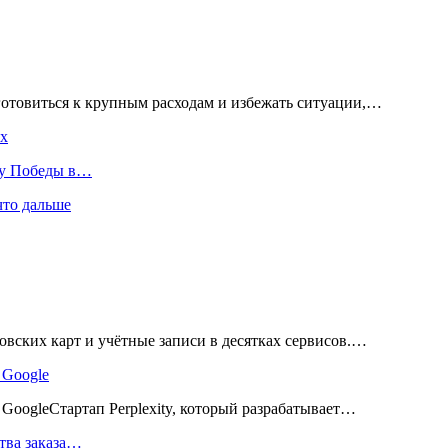
готовиться к крупным расходам и избежать ситуации,…
ах
ту Победы в…
что дальше
вских карт и учётные записи в десятках сервисов.…
 Google
ь GoogleСтартап Perplexity, который разрабатывает…
тва заказа…