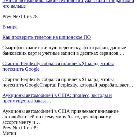
Умный автомобиль: какие технологии уже стали стандартом и
что дальше
Prev
Next
1 из 78
В мире
Как проверить телефон на шпионское ПО
Смартфон хранит личную переписку, фотографии, данные
банковских карт и учётные записи в десятках сервисов.…
Стартап Perplexity собрался привлечь $1 млрд, чтобы
потеснить Google
Стартап Perplexity собрался привлечь $1 млрд, чтобы
потеснить GoogleСтартап Perplexity, который разрабатывает…
Аукционы автомобилей в США: процесс, выгоды и
преимущества заказа…
Аукционы автомобилей в США привлекают внимание
автолюбителей по всему миру благодаря широкому
ассортименту и…
Prev
Next
1 из 39
Метки