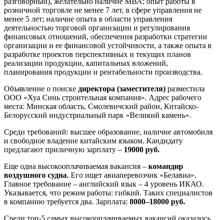
разговорный), желательно наличие МВА; опыт работы в
розничной торговле не менее 7 лет, в сфере управления не
менее 5 лет; наличие опыта в области управления
деятельностью торговой организации и регулирования
финансовых отношений, обеспечения разработки стратегии
организации и ее финансовой устойчивости, а также опыта в
разработке проектов перспективных и текущих планов
реализации продукции, капитальных вложений,
планирования продукции и рентабельности производства.
Объявление о поиске
директора (заместителя)
разместила
ООО «Хуа Синь строительная компания». Адрес рабочего
места: Минская область, Смолевичский район, Китайско-
Белорусский индустриальный парк «Великий камень».
Среди требований: высшее образование, наличие автомобиля
и свободное владение китайским языком. Кандидату
предлагают приличную зарплату –
19000 руб.
Еще одна высокооплачиваемая вакансия –
командир
воздушного судна
. Его ищет авиаперевозчик «Белавиа».
Главное требование – английский язык – 4 уровень ИКАО.
Указывается, что режим работы: гибкий. Таких специалистов
в компанию требуется два. Зарплата:
8000–18000 руб.
Среди топ-5 самых высокооплачиваемых вакансий оказалось