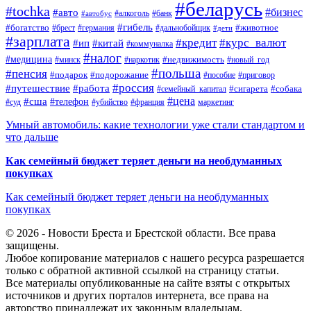
#беларусь
#tochka
#бизнес
#авто
#алкоголь
#банк
#автобус
#гибель
#богатство
#животное
#брест
#германия
#дальнобойщик
#дети
#зарплата
#кредит
#курс_валют
#ип
#китай
#коммуналка
#налог
#медицина
#недвижимость
#минск
#наркотик
#новый_год
#польша
#пенсия
#подарок
#подорожание
#пособие
#приговор
#россия
#путешествие
#работа
#сигарета
#собака
#семейный_капитал
#цена
#сша
#телефон
#суд
#убийство
#франция
маркетинг
Умный автомобиль: какие технологии уже стали стандартом и
что дальше
Как семейный бюджет теряет деньги на необдуманных
покупках
Как семейный бюджет теряет деньги на необдуманных
покупках
© 2026 - Новости Бреста и Брестской области. Все права
защищены.
Любое копирование материалов с нашего ресурса разрешается
только с обратной активной ссылкой на страницу статьи.
Все материалы опубликованные на сайте взяты с открытых
источников и других порталов интернета, все права на
авторство принадлежат их законным владельцам.