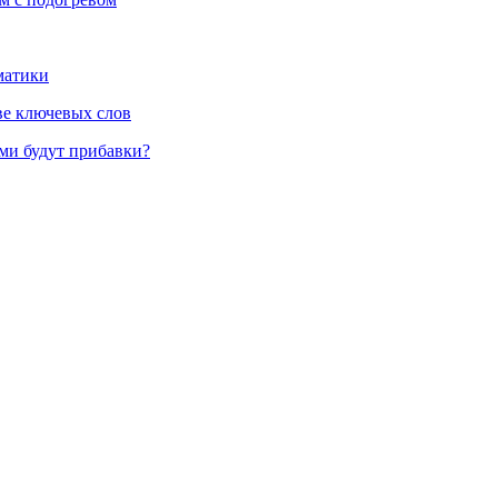
матики
ве ключевых слов
ими будут прибавки?