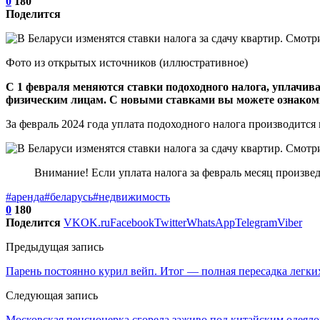
0
180
Поделится
Фото из открытых источников (иллюстративное)
С 1 февраля меняются ставки подоходного налога, уплач
физическим лицам. С новыми ставками вы можете ознаком
За февраль 2024 года уплата подоходного налога производится 
Внимание! Если уплата налога за февраль месяц произвед
#аренда
#беларусь
#недвижимость
0
180
Поделится
VK
OK.ru
Facebook
Twitter
WhatsApp
Telegram
Viber
Предыдущая запись
Парень постоянно курил вейп. Итог — полная пересадка легки
Следующая запись
Московская пенсионерка сгорела заживо под китайским одеяло