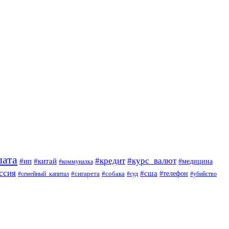
лата
#кредит
#курс_валют
#ип
#китай
#медицина
#коммуналка
ссия
#сша
#сигарета
#собака
#телефон
#семейный_капитал
#суд
#убийство