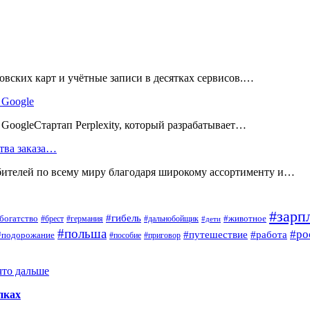
вских карт и учётные записи в десятках сервисов.…
 Google
ь GoogleСтартап Perplexity, который разрабатывает…
тва заказа…
телей по всему миру благодаря широкому ассортименту и…
#зарп
#гибель
богатство
#животное
#брест
#германия
#дальнобойщик
#дети
#польша
#ро
#путешествие
#работа
#подорожание
#пособие
#приговор
что дальше
пках