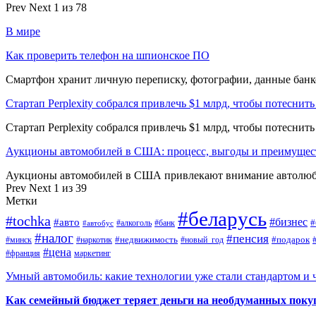
Prev
Next
1 из 78
В мире
Как проверить телефон на шпионское ПО
Смартфон хранит личную переписку, фотографии, данные банко
Стартап Perplexity собрался привлечь $1 млрд, чтобы потеснить
Стартап Perplexity собрался привлечь $1 млрд, чтобы потеснит
Аукционы автомобилей в США: процесс, выгоды и преимущес
Аукционы автомобилей в США привлекают внимание автолюби
Prev
Next
1 из 39
Метки
#беларусь
#tochka
#бизнес
#авто
#
#алкоголь
#банк
#автобус
#налог
#пенсия
#недвижимость
#подарок
#минск
#наркотик
#новый_год
#цена
#франция
маркетинг
Умный автомобиль: какие технологии уже стали стандартом и 
Как семейный бюджет теряет деньги на необдуманных поку