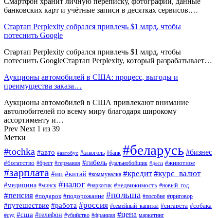
Смартфон хранит личную переписку, фотографии, данные
банковских карт и учётные записи в десятках сервисов.…
Стартап Perplexity собрался привлечь $1 млрд, чтобы
потеснить Google
Стартап Perplexity собрался привлечь $1 млрд, чтобы
потеснить GoogleСтартап Perplexity, который разрабатывает…
Аукционы автомобилей в США: процесс, выгоды и
преимущества заказа…
Аукционы автомобилей в США привлекают внимание
автолюбителей по всему миру благодаря широкому
ассортименту и…
Prev
Next
1 из 39
Метки
#беларусь
#tochka
#бизнес
#авто
#алкоголь
#банк
#автобус
#гибель
#богатство
#животное
#брест
#германия
#дальнобойщик
#дети
#зарплата
#кредит
#курс_валют
#ип
#китай
#коммуналка
#налог
#медицина
#недвижимость
#минск
#наркотик
#новый_год
#польша
#пенсия
#подарок
#подорожание
#пособие
#приговор
#россия
#путешествие
#работа
#сигарета
#собака
#семейный_капитал
#цена
#сша
#телефон
#суд
#убийство
#франция
маркетинг