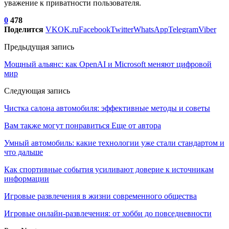
уважение к приватности пользователя.
0
478
Поделится
VK
OK.ru
Facebook
Twitter
WhatsApp
Telegram
Viber
Предыдущая запись
Мощный альянс: как OpenAI и Microsoft меняют цифровой
мир
Следующая запись
Чистка салона автомобиля: эффективные методы и советы
Вам также могут понравиться
Еще от автора
Умный автомобиль: какие технологии уже стали стандартом и
что дальше
Как спортивные события усиливают доверие к источникам
информации
Игровые развлечения в жизни современного общества
Игровые онлайн-развлечения: от хобби до повседневности