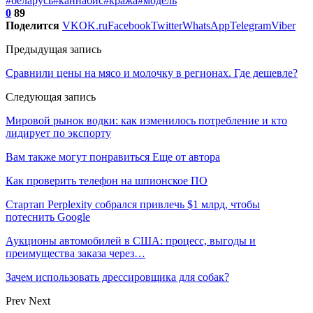
#беларусь
#каннабис
#кража
#модель
0
89
Поделится
VK
OK.ru
Facebook
Twitter
WhatsApp
Telegram
Viber
Предыдущая запись
Сравнили цены на мясо и молочку в регионах. Где дешевле?
Следующая запись
Мировой рынок водки: как изменилось потребление и кто
лидирует по экспорту
Вам также могут понравиться
Еще от автора
Как проверить телефон на шпионское ПО
Стартап Perplexity собрался привлечь $1 млрд, чтобы
потеснить Google
Аукционы автомобилей в США: процесс, выгоды и
преимущества заказа через…
Зачем использовать дрессировщика для собак?
Prev
Next