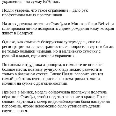
украшения – на сумму Br76 тыс.
Полли уверена, что такое ограбление – дело рук
профессиональных преступников.
На днях девушка летела из Стамбула в Минск рейсом Belavia и
планировала лично поздравить с днем рождения маму, которая
живет в Беларуси.
Однако, как отмечает белорусская супермодель, еще на
регистрации начались странности: ее попросили сдать в багаж
не только большой чемодан, но и маленькую сумочку с
ручной кладью, где и лежали украшения.
По словам сотрудника аэропорта, в самолете не осталось
больше места, поэтому ручную кладь можно разместить
только в багажном отсеке. Также Полли говорит, что тот
самый работник очень пристально осматривал замки и
молнии на сумке с драгоценностями.
Прибыв в Минск, модель обнаружила пропажу и полетела
обратно в Стамбул, чтобы подать заявление о краже. По ее
словам, картинка с камер видеонаблюдения была намеренно
испорчена, чтобы невозможно было установить детали
случившегося.