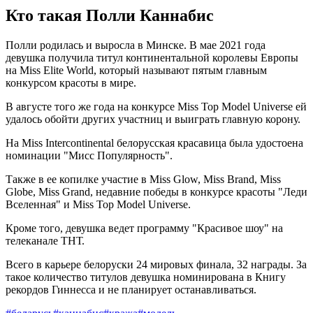
Кто такая Полли Каннабис
Полли родилась и выросла в Минске. В мае 2021 года
девушка получила титул континентальной королевы Европы
на Miss Elite World, который называют пятым главным
конкурсом красоты в мире.
В августе того же года на конкурсе Miss Top Model Universe ей
удалось обойти других участниц и выиграть главную корону.
На Miss Intercontinental белорусская красавица была удостоена
номинации "Мисс Популярность".
Также в ее копилке участие в Miss Glow, Miss Brand, Miss
Globe, Miss Grand, недавние победы в конкурсе красоты "Леди
Вселенная" и Miss Top Model Universe.
Кроме того, девушка ведет программу "Красивое шоу" на
телеканале ТНТ.
Всего в карьере белоруски 24 мировых финала, 32 награды. За
такое количество титулов девушка номинирована в Книгу
рекордов Гиннесса и не планирует останавливаться.