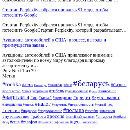
Стартап Perplexity собрался привлечь $1 млрд, чтобы
потеснить Google
Стартап Perplexity собрался привлечь $1 млрд, чтобы
потеснить GoogleСтартап Perplexity, который разрабатывает…
Аукционы автомобилей в США: процесс, выгоды и
преимущества заказа…
Аукционы автомобилей в США привлекают внимание
автолюбителей по всему миру благодаря широкому
ассортименту и…
Prev
Next
1 из 39
Метки
#беларусь
#tochka
#бизнес
#авто
#алкоголь
#банк
#автобус
#гибель
#богатство
#животное
#брест
#германия
#дальнобойщик
#дети
#зарплата
#кредит
#курс_валют
#ип
#китай
#коммуналка
#налог
#медицина
#недвижимость
#минск
#наркотик
#новый_год
#польша
#пенсия
#подарок
#подорожание
#пособие
#приговор
#россия
#путешествие
#работа
#сигарета
#собака
#семейный_капитал
#цена
#сша
#телефон
#суд
#убийство
#франция
маркетинг