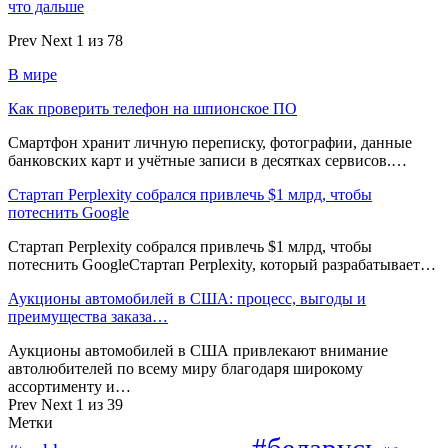
что дальше
Prev
Next
1 из 78
В мире
Как проверить телефон на шпионское ПО
Смартфон хранит личную переписку, фотографии, данные
банковских карт и учётные записи в десятках сервисов.…
Стартап Perplexity собрался привлечь $1 млрд, чтобы
потеснить Google
Стартап Perplexity собрался привлечь $1 млрд, чтобы
потеснить GoogleСтартап Perplexity, который разрабатывает…
Аукционы автомобилей в США: процесс, выгоды и
преимущества заказа…
Аукционы автомобилей в США привлекают внимание
автолюбителей по всему миру благодаря широкому
ассортименту и…
Prev
Next
1 из 39
Метки
#беларусь