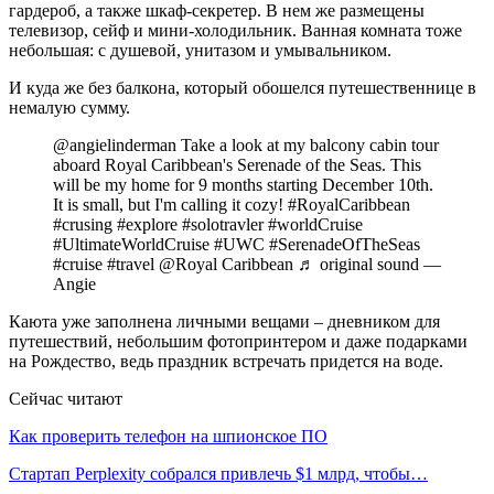
гардероб, а также шкаф-секретер. В нем же размещены
телевизор, сейф и мини-холодильник. Ванная комната тоже
небольшая: с душевой, унитазом и умывальником.
И куда же без балкона, который обошелся путешественнице в
немалую сумму.
@angielinderman Take a look at my balcony cabin tour
aboard Royal Caribbean's Serenade of the Seas. This
will be my home for 9 months starting December 10th.
It is small, but I'm calling it cozy! #RoyalCaribbean
#crusing #explore #solotravler #worldCruise
#UltimateWorldCruise #UWC #SerenadeOfTheSeas
#cruise #travel @Royal Caribbean ♬ original sound —
Angie
Каюта уже заполнена личными вещами – дневником для
путешествий, небольшим фотопринтером и даже подарками
на Рождество, ведь праздник встречать придется на воде.
Сейчас читают
Как проверить телефон на шпионское ПО
Стартап Perplexity собрался привлечь $1 млрд, чтобы…