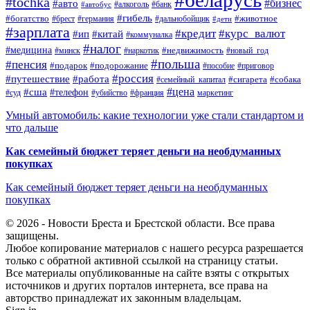
#tochka
#бизнес
#авто
#алкоголь
#банк
#автобус
#гибель
#богатство
#животное
#брест
#германия
#дальнобойщик
#дети
#зарплата
#кредит
#курс_валют
#ип
#китай
#коммуналка
#налог
#медицина
#недвижимость
#минск
#наркотик
#новый_год
#польша
#пенсия
#подарок
#подорожание
#пособие
#приговор
#россия
#путешествие
#работа
#сигарета
#собака
#семейный_капитал
#цена
#сша
#телефон
#суд
#убийство
#франция
маркетинг
Умный автомобиль: какие технологии уже стали стандартом и
что дальше
Как семейный бюджет теряет деньги на необдуманных
покупках
Как семейный бюджет теряет деньги на необдуманных
покупках
© 2026 - Новости Бреста и Брестской области. Все права
защищены.
Любое копирование материалов с нашего ресурса разрешается
только с обратной активной ссылкой на страницу статьи.
Все материалы опубликованные на сайте взяты с открытых
источников и других порталов интернета, все права на
авторство принадлежат их законным владельцам.