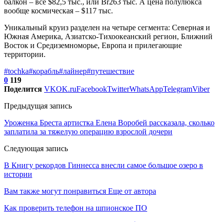
балкон – все $82,5 тыс., или Br263 тыс. А цена полулюкса
вообще космическая – $117 тыс.
Уникальный круиз разделен на четыре сегмента: Северная и
Южная Америка, Азиатско-Тихоокеанский регион, Ближний
Восток и Средиземноморье, Европа и прилегающие
территории.
#tochka
#корабль
#лайнер
#путешествие
0
119
Поделится
VK
OK.ru
Facebook
Twitter
WhatsApp
Telegram
Viber
Предыдущая запись
Уроженка Бреста артистка Елена Воробей рассказала, сколько
заплатила за тяжелую операцию взрослой дочери
Следующая запись
В Книгу рекордов Гиннесса внесли самое большое озеро в
истории
Вам также могут понравиться
Еще от автора
Как проверить телефон на шпионское ПО