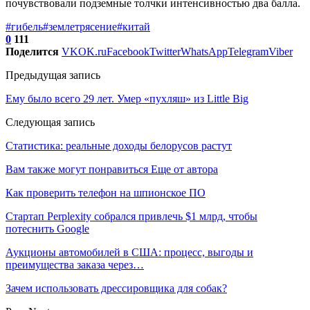
почувствовали подземные толчки интенсивностью два балла.
#гибель
#землетрясение
#китай
0
111
Поделится
VK
OK.ru
Facebook
Twitter
WhatsApp
Telegram
Viber
Предыдущая запись
Ему было всего 29 лет. Умер «пухляш» из Little Big
Следующая запись
Статистика: реальные доходы белорусов растут
Вам также могут понравиться
Еще от автора
Как проверить телефон на шпионское ПО
Стартап Perplexity собрался привлечь $1 млрд, чтобы
потеснить Google
Аукционы автомобилей в США: процесс, выгоды и
преимущества заказа через…
Зачем использовать дрессировщика для собак?