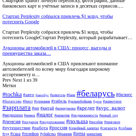
Смартфон хранит личную переписку, фотографии, данные
банковских карт и учётные записи в десятках сервисов.…
Стартап Perplexity собрался привлечь $1 млрд, чтобы
потеснить Google
Стартап Perplexity собрался привлечь $1 млрд, чтобы
потеснить GoogleСтартап Perplexity, который разрабатывает…
Аукционы автомобилей в США: процесс, выгоды и
преимущества заказа…
Аукционы автомобилей в США привлекают внимание
автолюбителей по всему миру благодаря широкому
ассортименту и…
Prev
Next
1 из 39
Метки
#беларусь
#tochka
#бизнес
#авто
#алкоголь
#банк
#автобус
#гибель
#богатство
#животное
#брест
#германия
#дальнобойщик
#дети
#зарплата
#кредит
#курс_валют
#ип
#китай
#коммуналка
#налог
#медицина
#недвижимость
#минск
#наркотик
#новый_год
#польша
#пенсия
#подарок
#подорожание
#пособие
#приговор
#россия
#путешествие
#работа
#сигарета
#собака
#семейный_капитал
#цена
#сша
#телефон
#суд
#убийство
#франция
маркетинг