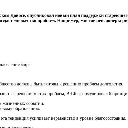
ом Давосе, опубликовал новый план поддержки стареющего 
е создаст множество проблем. Например, многие пенсионеры р
общество должны быть готовы к решению проблем долголетия.
 заняться решением этих проблем, ВЭФ сформулировал 6 принци
х жизненных событий.
совому образованию.
эта тенденция усиливает неравенство в уровне благосостояния.
омики долголетия.