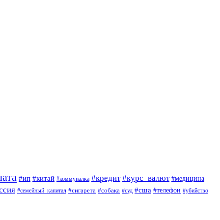
лата
#кредит
#курс_валют
#ип
#китай
#медицина
#коммуналка
ссия
#сша
#сигарета
#собака
#телефон
#семейный_капитал
#суд
#убийство