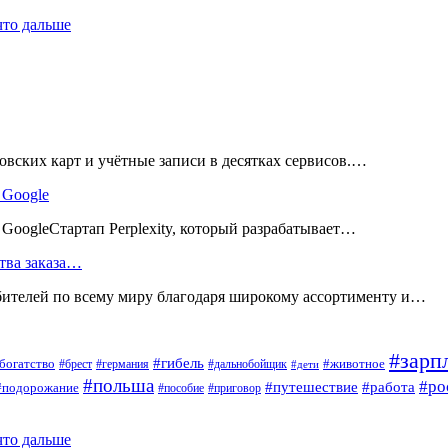
что дальше
вских карт и учётные записи в десятках сервисов.…
 Google
ь GoogleСтартап Perplexity, который разрабатывает…
тва заказа…
телей по всему миру благодаря широкому ассортименту и…
#зарп
#гибель
богатство
#животное
#брест
#германия
#дальнобойщик
#дети
#польша
#ро
#путешествие
#работа
#подорожание
#пособие
#приговор
что дальше