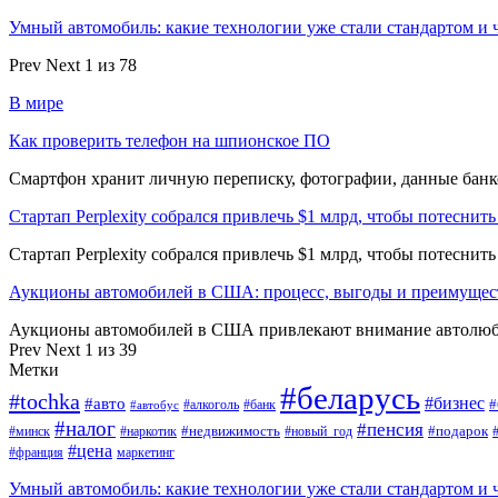
Умный автомобиль: какие технологии уже стали стандартом и 
Prev
Next
1 из 78
В мире
Как проверить телефон на шпионское ПО
Смартфон хранит личную переписку, фотографии, данные банко
Стартап Perplexity собрался привлечь $1 млрд, чтобы потеснить
Стартап Perplexity собрался привлечь $1 млрд, чтобы потеснит
Аукционы автомобилей в США: процесс, выгоды и преимущес
Аукционы автомобилей в США привлекают внимание автолюби
Prev
Next
1 из 39
Метки
#беларусь
#tochka
#бизнес
#авто
#
#алкоголь
#банк
#автобус
#налог
#пенсия
#недвижимость
#подарок
#минск
#наркотик
#новый_год
#цена
#франция
маркетинг
Умный автомобиль: какие технологии уже стали стандартом и 