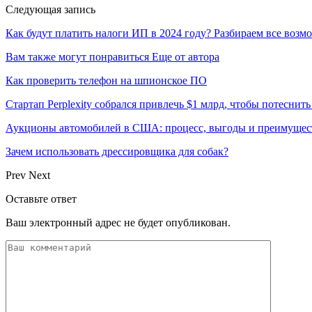
Следующая запись
Как будут платить налоги ИП в 2024 году? Разбираем все воз
Вам также могут понравиться
Еще от автора
Как проверить телефон на шпионское ПО
Стартап Perplexity собрался привлечь $1 млрд, чтобы потеснить
Аукционы автомобилей в США: процесс, выгоды и преимущест
Зачем использовать дрессировщика для собак?
Prev
Next
Оставьте ответ
Ваш электронный адрес не будет опубликован.