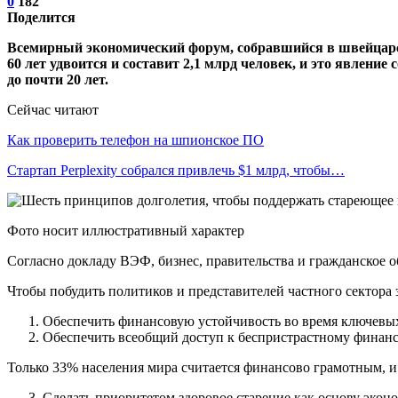
0
182
Поделится
Всемирный экономический форум, собравшийся в швейцарск
60 лет удвоится и составит 2,1 млрд человек, и это явлени
до почти 20 лет.
Сейчас читают
Как проверить телефон на шпионское ПО
Стартап Perplexity собрался привлечь $1 млрд, чтобы…
Фото носит иллюстративный характер
Согласно докладу ВЭФ, бизнес, правительства и гражданское 
Чтобы побудить политиков и представителей частного сектора
Обеспечить финансовую устойчивость во время ключевы
Обеспечить всеобщий доступ к беспристрастному финан
Только 33% населения мира считается финансово грамотным, и 
Сделать приоритетом здоровое старение как основу экон