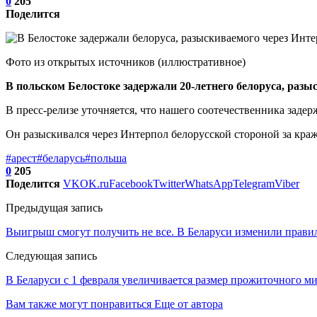
0
205
Поделится
Фото из открытых источников (иллюстративное)
В польском Белостоке задержали 20-летнего белоруса, раз
В пресс-релизе уточняется, что нашего соотечественника задер
Он разыскивался через Интерпол белорусской стороной за краж
#арест
#беларусь
#польша
0
205
Поделится
VK
OK.ru
Facebook
Twitter
WhatsApp
Telegram
Viber
Предыдущая запись
Выигрыш смогут получить не все. В Беларуси изменили прави
Следующая запись
В Беларуси с 1 февраля увеличивается размер прожиточного 
Вам также могут понравиться
Еще от автора