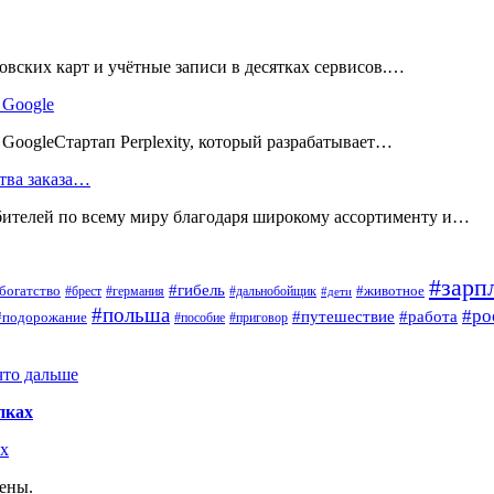
вских карт и учётные записи в десятках сервисов.…
 Google
ь GoogleСтартап Perplexity, который разрабатывает…
тва заказа…
телей по всему миру благодаря широкому ассортименту и…
#зарп
#гибель
богатство
#животное
#брест
#германия
#дальнобойщик
#дети
#польша
#ро
#путешествие
#работа
#подорожание
#пособие
#приговор
что дальше
пках
ах
щены.