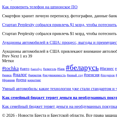
Как проверить телефон на шпионское ПО
Смартфон хранит личную переписку, фотографии, данные банко
Стартап Perplexity собрался привлечь $1 млрд, чтобы потеснить
Стартап Perplexity собрался привлечь $1 млрд, чтобы потеснит
Аукционы автомобилей в США: процесс, выгоды и преимущес
Аукционы автомобилей в США привлекают внимание автолюби
Prev
Next
1 из 39
Метки
#беларусь
#tochka
#бизнес
#авто
#
#алкоголь
#банк
#автобус
#налог
#пенсия
#недвижимость
#подарок
#минск
#наркотик
#новый_год
#цена
#франция
маркетинг
Умный автомобиль: какие технологии уже стали стандартом и 
Как семейный бюджет теряет деньги на необдуманных поку
Как семейный бюджет теряет деньги на необдуманных покупк
© 2026 - Новости Бреста и Брестской области. Все права защи