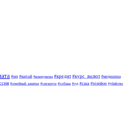
лата
#кредит
#курс_валют
#ип
#китай
#медицина
#коммуналка
ссия
#сша
#сигарета
#собака
#телефон
#семейный_капитал
#суд
#убийство