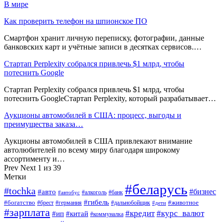
В мире
Как проверить телефон на шпионское ПО
Смартфон хранит личную переписку, фотографии, данные
банковских карт и учётные записи в десятках сервисов.…
Стартап Perplexity собрался привлечь $1 млрд, чтобы
потеснить Google
Стартап Perplexity собрался привлечь $1 млрд, чтобы
потеснить GoogleСтартап Perplexity, который разрабатывает…
Аукционы автомобилей в США: процесс, выгоды и
преимущества заказа…
Аукционы автомобилей в США привлекают внимание
автолюбителей по всему миру благодаря широкому
ассортименту и…
Prev
Next
1 из 39
Метки
#беларусь
#tochka
#бизнес
#авто
#алкоголь
#банк
#автобус
#гибель
#богатство
#животное
#брест
#германия
#дальнобойщик
#дети
#зарплата
#кредит
#курс_валют
#ип
#китай
#коммуналка