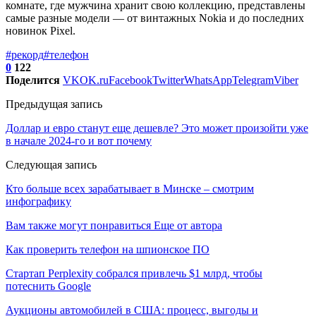
комнате, где мужчина хранит свою коллекцию, представлены
самые разные модели — от винтажных Nokia и до последних
новинок Pixel.
#рекорд
#телефон
0
122
Поделится
VK
OK.ru
Facebook
Twitter
WhatsApp
Telegram
Viber
Предыдущая запись
Доллар и евро станут еще дешевле? Это может произойти уже
в начале 2024-го и вот почему
Следующая запись
Кто больше всех зарабатывает в Минске – смотрим
инфографику
Вам также могут понравиться
Еще от автора
Как проверить телефон на шпионское ПО
Стартап Perplexity собрался привлечь $1 млрд, чтобы
потеснить Google
Аукционы автомобилей в США: процесс, выгоды и