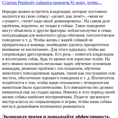
Стартап Perplexity собрался привлечь $1 млрд, чтобы…
Нередко можно встретить владельцев, которые постоянно
жалуются на свою собаку: «делает, как хочет», «меня не
слушает», «хочет надо мной доминировать». На самом деле
проблема, вероятно, не только в собаке. Такое поведение
могут объяснить и другие факторы: неблагополучие в семье,
неподходящая для животного среда обитания, патологическое
поведение и т. д. Чтобы жизнь с вашей собакой не
превратилась в кошмар, необходимо уделить приоритетное
внимание ее воспитанию. Для этого идеально, чтобы вас
сопровождал дрессировщик. Его роль – помогать владельцам
в воспитании собак, будь то щенки или взрослые особи. На
него можно возложить несколько задач: обучение основным
командам, решение проблем с послушанием, обучение
животного повседневным задачам, таким как послушание или
чистота, обеспечение хорошего поведения и т. д. Воспитатель
позаботится о том, чтобы ваши отношения с четвероногим
животным были идиллическими. Его вмешательство должно
начинаться еще на стадии щенка. Именно в этот период своей
жизни собака наиболее восприимчива. Педагог организует
мастер-классы по социализации и играм, чтобы ваша собака
могла в дальнейшем полноценно развиваться.
Экономьте время и повышайте эффективность