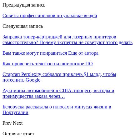
Предыдущая запись
Советы профессионалов по упаковке вещей
Следующая запись
Заправка тонер-картриджей для лазерных принтеров
самостоятельно? Почему эксперты не советуют этого делать
Вам также могут понравиться
Еще от автора
Как проверить телефон на шпионское ПО
Стартап Perplexity собрался привлечь $1 млрд, чтобы
потеснить Google
Аукционы автомобилей в США: процесс, выгоды и
преимущества заказа через…
Белоруска рассказала о плюсах и минусах жизни в
Португалии
Prev
Next
Оставьте ответ