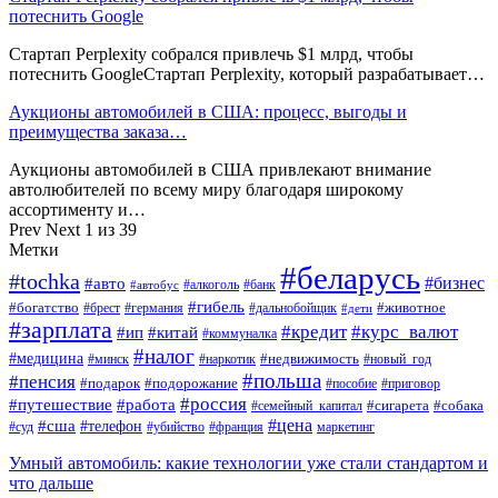
потеснить Google
Стартап Perplexity собрался привлечь $1 млрд, чтобы
потеснить GoogleСтартап Perplexity, который разрабатывает…
Аукционы автомобилей в США: процесс, выгоды и
преимущества заказа…
Аукционы автомобилей в США привлекают внимание
автолюбителей по всему миру благодаря широкому
ассортименту и…
Prev
Next
1 из 39
Метки
#беларусь
#tochka
#бизнес
#авто
#алкоголь
#банк
#автобус
#гибель
#богатство
#животное
#брест
#германия
#дальнобойщик
#дети
#зарплата
#кредит
#курс_валют
#ип
#китай
#коммуналка
#налог
#медицина
#недвижимость
#минск
#наркотик
#новый_год
#польша
#пенсия
#подарок
#подорожание
#пособие
#приговор
#россия
#путешествие
#работа
#сигарета
#собака
#семейный_капитал
#цена
#сша
#телефон
#суд
#убийство
#франция
маркетинг
Умный автомобиль: какие технологии уже стали стандартом и
что дальше