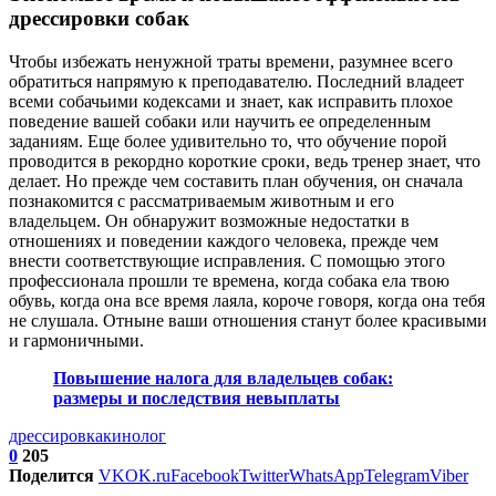
дрессировки собак
Чтобы избежать ненужной траты времени, разумнее всего
обратиться напрямую к преподавателю. Последний владеет
всеми собачьими кодексами и знает, как исправить плохое
поведение вашей собаки или научить ее определенным
заданиям. Еще более удивительно то, что обучение порой
проводится в рекордно короткие сроки, ведь тренер знает, что
делает. Но прежде чем составить план обучения, он сначала
познакомится с рассматриваемым животным и его
владельцем. Он обнаружит возможные недостатки в
отношениях и поведении каждого человека, прежде чем
внести соответствующие исправления. С помощью этого
профессионала прошли те времена, когда собака ела твою
обувь, когда она все время лаяла, короче говоря, когда она тебя
не слушала. Отныне ваши отношения станут более красивыми
и гармоничными.
Повышение налога для владельцев собак:
размеры и последствия невыплаты
дрессировка
кинолог
0
205
Поделится
VK
OK.ru
Facebook
Twitter
WhatsApp
Telegram
Viber