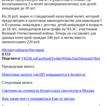
воспитываются 2 и более несовершеннолетних или детей-
инвалидов до 18 лет.
На 26 руб. вырос и стандартный налоговый вычет, который
предусмотрен в налоговом законодательстве для инвалидов I
и II группы, инвалидов с детства, детей-инвалидов в возрасте
до 18 лет, ликвидаторов катастрофы на ЧАЭС, участников
Великой Отечественной войны. Теперь он составляет для
данных категорий граждан 246 руб. в месяц вместо
прошлогодних 220 руб.
#беларусь
#налог
#подарок
0
153
Поделится
VK
OK.ru
Facebook
Twitter
WhatsApp
Telegram
Viber
Предыдущая запись
Некоторые налоги для ИП повышаются в Беларуси
Следующая запись
Смотрим на стоимость белорусских продуктов в Москве
Вам также могут понравиться
Еще от автора