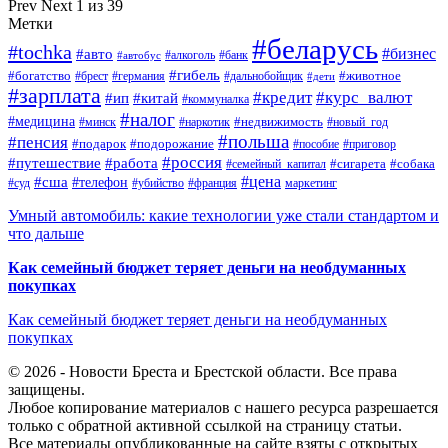
Prev
Next
1 из 39
Метки
#беларусь
#tochka
#бизнес
#авто
#алкоголь
#банк
#автобус
#гибель
#богатство
#животное
#брест
#германия
#дальнобойщик
#дети
#зарплата
#кредит
#курс_валют
#ип
#китай
#коммуналка
#налог
#медицина
#недвижимость
#минск
#наркотик
#новый_год
#польша
#пенсия
#подарок
#подорожание
#пособие
#приговор
#россия
#путешествие
#работа
#сигарета
#собака
#семейный_капитал
#цена
#сша
#телефон
#суд
#убийство
#франция
маркетинг
Умный автомобиль: какие технологии уже стали стандартом и
что дальше
Как семейный бюджет теряет деньги на необдуманных
покупках
Как семейный бюджет теряет деньги на необдуманных
покупках
© 2026 - Новости Бреста и Брестской области. Все права
защищены.
Любое копирование материалов с нашего ресурса разрешается
только с обратной активной ссылкой на страницу статьи.
Все материалы опубликованные на сайте взяты с открытых