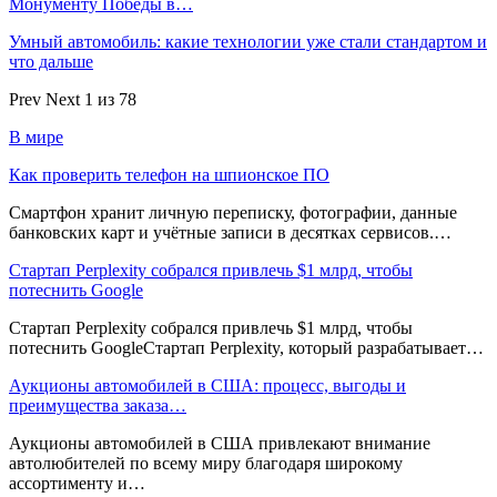
Монументу Победы в…
Умный автомобиль: какие технологии уже стали стандартом и
что дальше
Prev
Next
1 из 78
В мире
Как проверить телефон на шпионское ПО
Смартфон хранит личную переписку, фотографии, данные
банковских карт и учётные записи в десятках сервисов.…
Стартап Perplexity собрался привлечь $1 млрд, чтобы
потеснить Google
Стартап Perplexity собрался привлечь $1 млрд, чтобы
потеснить GoogleСтартап Perplexity, который разрабатывает…
Аукционы автомобилей в США: процесс, выгоды и
преимущества заказа…
Аукционы автомобилей в США привлекают внимание
автолюбителей по всему миру благодаря широкому
ассортименту и…