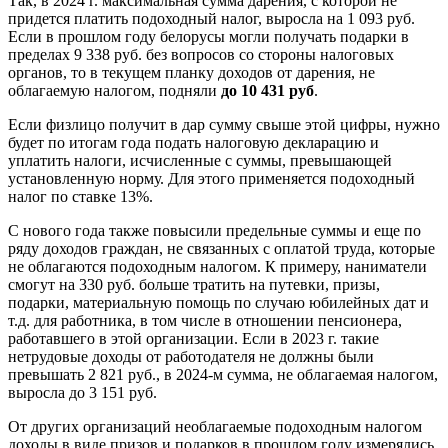
Так, в 2024 г. максимальная сумма дарения, с которой не
придется платить подоходный налог, выросла на 1 093 руб.
Если в прошлом году белорусы могли получать подарки в
пределах 9 338 руб. без вопросов со стороны налоговых
органов, то в текущем планку доходов от дарения, не
облагаемую налогом, подняли
до 10 431 руб
.
Если физлицо получит в дар сумму свыше этой цифры, нужно
будет по итогам года подать налоговую декларацию и
уплатить налоги, исчисленные с суммы, превышающей
установленную норму. Для этого применяется подоходный
налог по ставке 13%.
С нового года также повысили предельные суммы и еще по
ряду доходов граждан, не связанных с оплатой труда, которые
не облагаются подоходным налогом. К примеру, наниматели
смогут на 330 руб. больше тратить на путевки, призы,
подарки, материальную помощь по случаю юбилейных дат и
т.д. для работника, в том числе в отношении пенсионера,
работавшего в этой организации. Если в 2023 г. такие
нетрудовые доходы от работодателя не должны были
превышать 2 821 руб., в 2024-м сумма, не облагаемая налогом,
выросла до 3 151 руб.
От других организаций необлагаемые подоходным налогом
доходы в виде призов и подарков в прошлом году измерялись