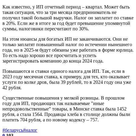
Как известно, у ИП отчетный период – квартал. Может быть
такая ситуация, что за три месяца предприниматель не
получил такой большой выручки. Налог он заплатит по ставке
в 20%. Если же в итоге за год будет превышение упомянутой
суммы, налоговики пересчитают по 30%.
На этом нюансы для богатых ИП не заканчиваются. Они не
только заплатят повышенный налог по истечении нынешнего
года, но в 2025-м будут обязаны уже работать в форме юрлица.
То есть надо хорошо все просчитать и успеть
зарегистрировать компанию до конца 2024 года.
Повышаются и ставки единого налога для ИП. Так, если в
2023 году месячная ставка, к примеру, для тех, кто оказывает
услуги по колке дров, была 39 рублей, то в 2024 году она уже
42 рубля.
Существенные повышения у мелкой розницы. В прошлом
году для ИП, продающих так называемые "иные
непродовольственные" товары, в Минске ставка была 1452
рубля, а стала 1564. Продавцы хлеба в столице должны были
платить 704 рубля, а по новому кодексу – 757.
#беларусь
#налог
0
103