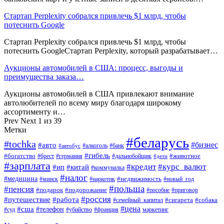
Стартап Perplexity собрался привлечь $1 млрд, чтобы
потеснить Google
Стартап Perplexity собрался привлечь $1 млрд, чтобы
потеснить GoogleСтартап Perplexity, который разрабатывает…
Аукционы автомобилей в США: процесс, выгоды и
преимущества заказа…
Аукционы автомобилей в США привлекают внимание
автолюбителей по всему миру благодаря широкому
ассортименту и…
Prev
Next
1 из 39
Метки
#беларусь
#tochka
#бизнес
#авто
#алкоголь
#банк
#автобус
#гибель
#богатство
#животное
#брест
#германия
#дальнобойщик
#дети
#зарплата
#кредит
#курс_валют
#ип
#китай
#коммуналка
#налог
#медицина
#недвижимость
#минск
#наркотик
#новый_год
#польша
#пенсия
#подарок
#подорожание
#пособие
#приговор
#россия
#путешествие
#работа
#сигарета
#собака
#семейный_капитал
#цена
#сша
#телефон
#суд
#убийство
#франция
маркетинг