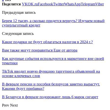
Поделится
VK
OK.ru
Facebook
Twitter
WhatsApp
Telegram
Viber
Предыдущая запись
Берем 12 тысяч, а сколько придется вернуть? Изучаем новый
суперльготный кредит
Следующая запись
Какие подарки не будут облагаться налогом в 2024 г.?
Вам также могут понравиться
Еще от автора
Как крупные события используются в маркетинге вне своей
тематики
TikTok вводит новую функцию таргетинга объявлений на
основе ключевых слов
В феврале пенсии и пособия белорусов заметно вырастут.
Какими будут прибавки?
В Беларуси в феврале подорожают лишь 6 марок сигарет
Prev
Next